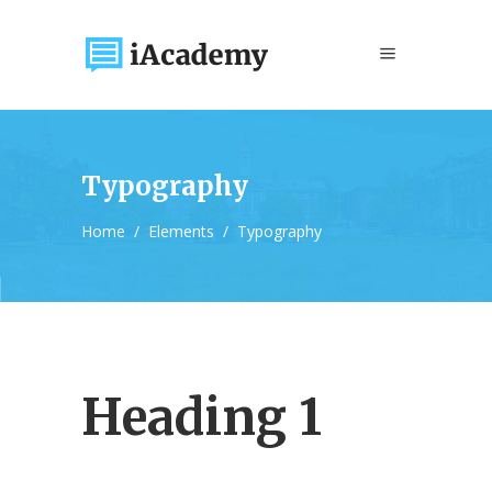
Typography
Home
/
Elements
/
Typography
Heading 1